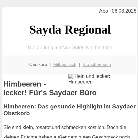
Abo | 06.08.2026
Sayda Regional
Die Zeitung mit Nur Guten Nachrichten
Obstkorb |
Mittagstisch
|
Branchenbuch
Himbeeren -
lecker! Für's Saydaer Büro
Himbeeren: Das gesunde Highlight im Saydaer
Obstkorb
Sie sind klein, rosarot und schmecken köstlich. Doch die
kleinen Früchte haben außer dem guten Geschmack noch