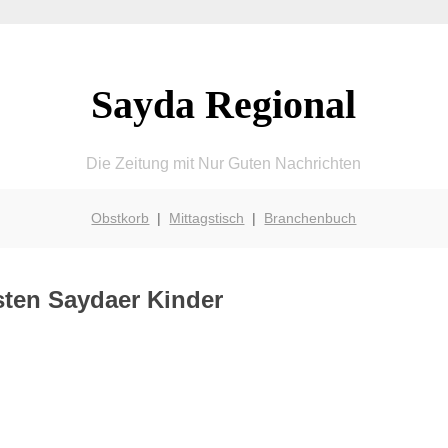
Sayda Regional
Die Zeitung mit Nur Guten Nachrichten
Obstkorb
|
Mittagstisch
|
Branchenbuch
lsten Saydaer Kinder